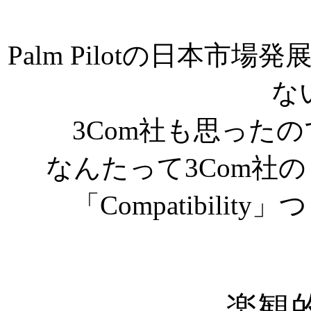
Palm Pilotの日本
な
3Com社も思った
なんたって3Com社
「Compatibili
楽観