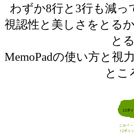
わずか8行と3行も減
視認性と美しさをとる
と
MemoPadの使い方と
とこ