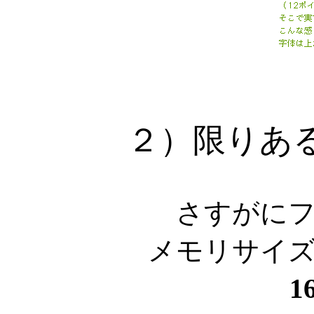
２）限りあ
さすがに
メモリサイ
1