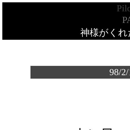
Pil
P
神様がくれ
98/