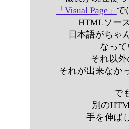
「Visual Page」
で
HTMLソー
日本語がちゃ
なって
それ以外
それが出来なか
で
別のHT
手を伸ば