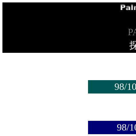
P
98/1
98/