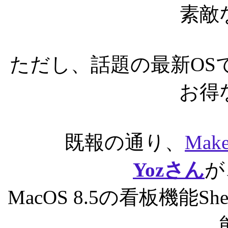
素敵
ただし、話題の最新OSであ
お得
既報の通り、
Mak
Yozさん
が
MacOS 8.5の看板機能S